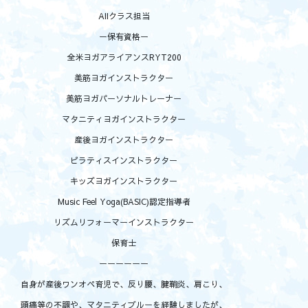
AIIクラス担当
ー保有資格ー
全米ヨガアライアンスRYT200
美筋ヨガインストラクター
美筋ヨガパーソナルトレーナー
マタニティヨガインストラクター
産後ヨガインストラクター
ピラティスインストラクター
キッズヨガインストラクター
Music Feel Yoga(BASIC)認定指導者
リズムリフォーマーインストラクター
保育士
ーーーーーー
自身が産後ワンオペ育児で、反り腰、腱鞘炎、肩こり、
頭痛等の不調や、マタニティブルーを経験しましたが、