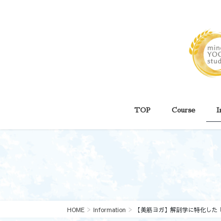
コ
ナ
ン
ビ
テ
ゲ
ン
ー
ツ
シ
に
ョ
移
ン
動
に
移
動
TOP
Course
I
HOME
Information
【美筋ヨガ】解剖学に特化した