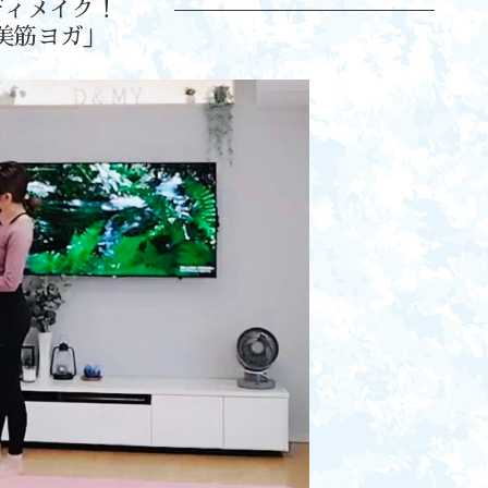
ディメイク！
美筋ヨガ」