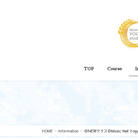
コ
ナ
ン
ビ
テ
ゲ
ン
ー
ツ
シ
に
ョ
移
ン
動
に
移
動
TOP
Course
I
HOME
Information
◎NEWクラス◎Music feel Yoga