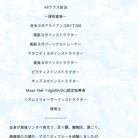
AIIクラス担当
ー保有資格ー
全米ヨガアライアンスRYT200
美筋ヨガインストラクター
美筋ヨガパーソナルトレーナー
マタニティヨガインストラクター
産後ヨガインストラクター
ピラティスインストラクター
キッズヨガインストラクター
Music Feel Yoga(BASIC)認定指導者
リズムリフォーマーインストラクター
保育士
ーーーーーー
自身が産後ワンオペ育児で、反り腰、腱鞘炎、肩こり、
頭痛等の不調や、マタニティブルーを経験しましたが、